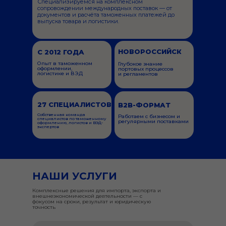
Специализируемся на комплексном
сопровождении международных поставок — от
документов и расчёта таможенных платежей до
выпуска товара и логистики.
НОВОРОССИЙСК
С 2012 ГОДА
Опыт в таможенном
Глубокое знание
оформлении,
портовых процессов
логистике и ВЭД
и регламентов
27 СПЕЦИАЛИСТОВ
B2B-ФОРМАТ
Собственная команда
Работаем с бизнесом и
специалистов по таможенному
регулярными поставками
оформлению, логистов и ВЭД-
экспертов
НАШИ УСЛУГИ
Комплексные решения для импорта, экспорта и
внешнеэкономической деятельности — с
фокусом на сроки, результат и юридическую
точность