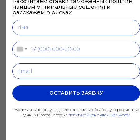
Рассчитаем ставки таможенных пошлин,
найдём оптимальные решения и
МИЩЕНКО ИРИНА
БОЛДЫРЕВА АННА
расскажем о рисках
ПОМОЩНИК ГЕНЕРАЛЬНОГО
МЕНЕДЖЕР ПО ПРОДАЖАМ
ДИРЕКТОРА
СТАЖ 7 ЛЕТ
СТАЖ 18 ЛЕТ
+7
ОСТАВИТЬ ЗАЯВКУ
КАРАБУТОВА
ДЖАНУМОВ АРКАДИЙ
ЕКАТЕРИНА
ЗАМЕСТИТЕЛЬ ГЕНЕРАЛЬНОГО
НАЧАЛЬНИК ОТДЕЛА ПО
ДИРЕКТОРА ПО
ТАМОЖЕННОМУ ОФОРМЛЕНИЮ
ЭКСПЕДИРОВАНИЮ
СТАЖ 18 ЛЕТ
СТАЖ 18 ЛЕТ
*Нажимая на кнопку, вы даете согласие на обработку персональных
данных и соглашаетесь c
политикой конфиденциальности