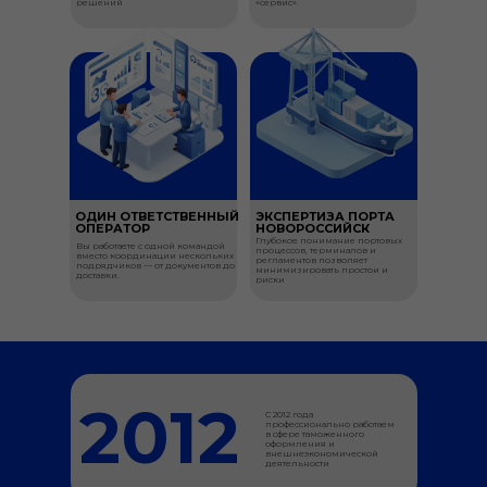
решений
«сервис».
ОДИН ОТВЕТСТВЕННЫЙ
ЭКСПЕРТИЗА ПОРТА
ОПЕРАТОР
НОВОРОССИЙСК
Глубокое понимание портовых
Вы работаете с одной командой
процессов, терминалов и
вместо координации нескольких
регламентов позволяет
подрядчиков — от документов до
минимизировать простои и
доставки.
риски
2012
С 2012 года
профессионально работаем
в сфере таможенного
оформления и
внешнеэкономической
деятельности