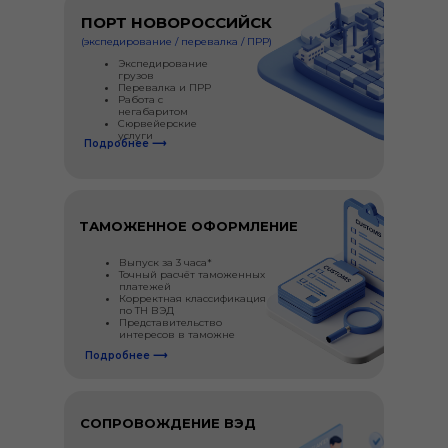
ПОРТ НОВОРОССИЙСК
(экспедирование / перевалка / ПРР)
Экспедирование
грузов
Перевалка и ПРР
Работа с
негабаритом
Сюрвейерские
услуги
Подробнее ⟶
ТАМОЖЕННОЕ ОФОРМЛЕНИЕ
Выпуск за 3 часа*
Точный расчёт таможенных
платежей
Корректная классификация
по ТН ВЭД
Представительство
интересов в таможне
Подробнее ⟶
СОПРОВОЖДЕНИЕ ВЭД