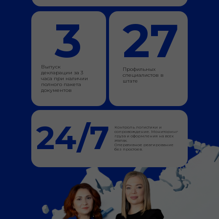
3
27
Выпуск
Профильных
декларации за 3
специалистов в
часа при наличии
штате
полного пакета
документов
24/7
Контроль логистики и
сопровождение. Мониторинг
груза и оформления на всех
этапах.
Оперативное реагирование
без простоев.