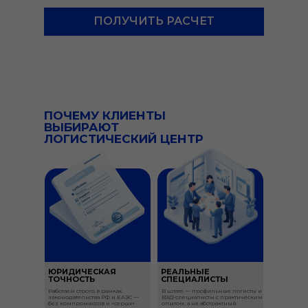
ПОЛУЧИТЬ РАСЧЕТ
ПОЧЕМУ КЛИЕНТЫ
ВЫБИРАЮТ
ЛОГИСТИЧЕСКИЙ ЦЕНТР
(экспедирование
/ перевалка /
ПРР)
ЮРИДИЧЕСКАЯ
РЕАЛЬНЫЕ
ТОЧНОСТЬ
СПЕЦИАЛИСТЫ
Работаем строго в рамках
В штате — профильные логисты и
законодательства РФ и ЕАЭС —
ВЭД-специалисты с практическим
без компромиссов и «серых»
опытом, а не абстрактный